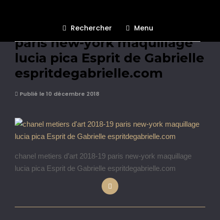
chanel metiers d’art 2018-19
Rechercher
Menu
paris new-york maquillage
lucia pica Esprit de Gabrielle
espritdegabrielle.com
Publié le 10 décembre 2018
chanel metiers d’art 2018-19 paris new-york maquillage
lucia pica Esprit de Gabrielle espritdegabrielle.com