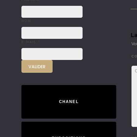
NOM
La
E-MAIL
*
Vo
C
CHANEL