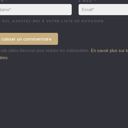
OM
*
E-MAIL
*
OUI, AJOUTEZ-MOI À VOTRE LISTE DE DIFFUSION.
site utilise Akismet pour réduire les indésirables.
En savoir plus sur 
itées
.