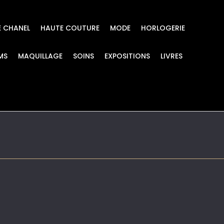
E CHANEL
HAUTE COUTURE
MODE
HORLOGERIE
MS
MAQUILLAGE
SOINS
EXPOSITIONS
LIVRES
mages. Method=B (R=2