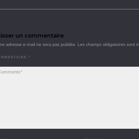
isser un commentaire
tre adresse e-mail ne sera pas publiée.
Les champs obligatoires sont 
OMMENTAIRE
*