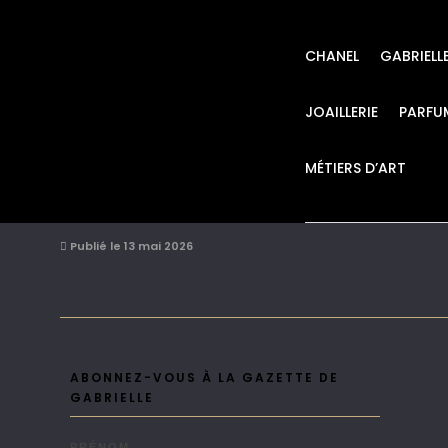
CHANEL
GABRIELL
JOAILLERIE
PARFU
MÉTIERS D’ART
Stacked from 14 i
Publié le 13 mai 2026
ABONNEZ-VOUS À LA GAZETTE DE
GABRIELLE
PRÉNOM