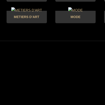
METIERS D’ART
MODE