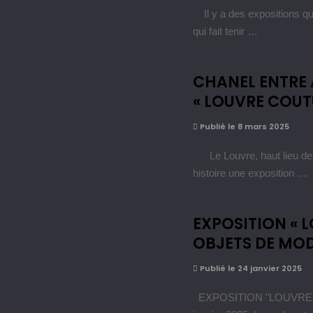
Il y a des expositions qui
qui fait tenir …
CHANEL ENTRE 
« LOUVRE COUT
Publié le 8 mars 2025
Le Louvre, haut lieu de l’
histoire une exposition …
EXPOSITION « 
OBJETS DE MOD
Publié le 24 janvier 2025
EXPOSITION "LOUVRE 