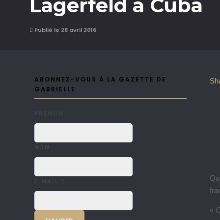
Lagerfeld à Cuba
Publié le 28 avril 2016
ABONNEZ-VOUS À LA GAZETTE DE
Sh
GABRIELLE
PRÉNOM
NOM
Que
E-MAIL
*
fra
«
O