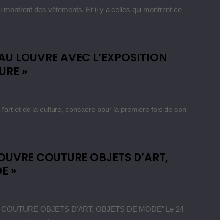
 montrent des vêtements. Et il y a celles qui montrent ce
AU LOUVRE AVEC L’EXPOSITION
URE »
art et de la culture, consacre pour la première fois de son
LOUVRE COUTURE OBJETS D’ART,
E »
COUTURE OBJETS D’ART, OBJETS DE MODE" Le 24