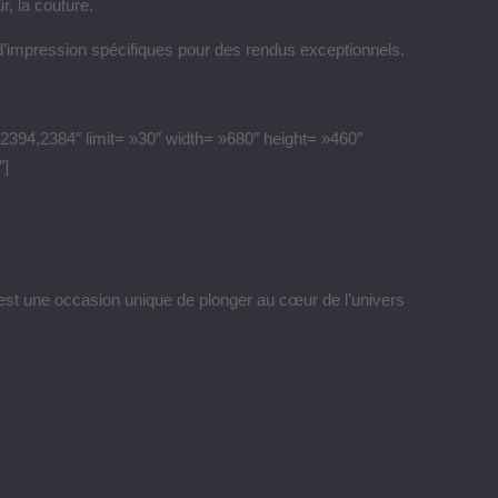
r, la couture.
 d’impression spécifiques pour des rendus exceptionnels.
394,2384″ limit= »30″ width= »680″ height= »460″
″]
a est une occasion unique de plonger au cœur de l’univers