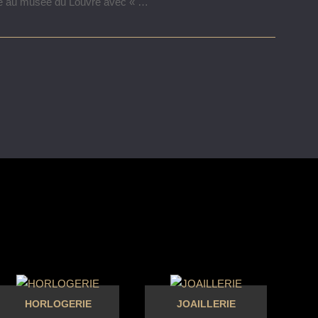
tre au musée du Louvre avec « …
HORLOGERIE
JOAILLERIE