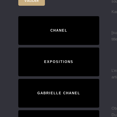
sou
Kar
CHANEL
[su
tit
EXPOSITIONS
L’e
art
GABRIELLE CHANEL
Ob
Du 