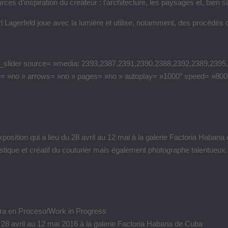
rces d’inspiration du créateur : l’architecture, les paysages et, bien sû
l Lagerfeld joue avec la lumière et utilise, notamment, des procédés
_slider source= »media: 2393,2387,2391,2390,2388,2392,2389,2395,2
le= »no » arrows= »no » pages= »no » autoplay= »1000″ speed= »800
xposition qui a lieu du 28 avril au 12 mai à la galerie Factoria Haban
istique et créatif du couturier mais également photographe talentueux.
ra en Proceso/Work in Progress
28 avril au 12 mai 2016 à la galerie Factoria Habana de Cuba