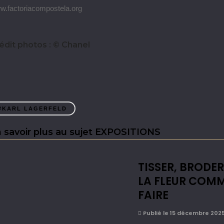
w.factoriacompostela.org
édit photos : © Chanel
#KARL LAGERFELD
 savoir plus au sujet EXPOSITIONS
TISSER, BRODER
LA FLEUR COMM
FAIRE
Publié le 15 décembre 202