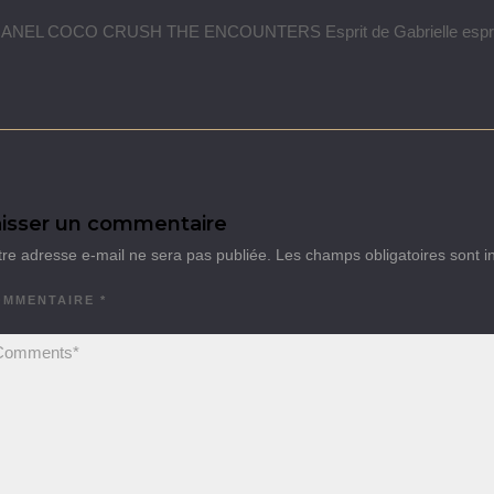
ANEL COCO CRUSH THE ENCOUNTERS Esprit de Gabrielle esprit
isser un commentaire
tre adresse e-mail ne sera pas publiée.
Les champs obligatoires sont 
OMMENTAIRE
*