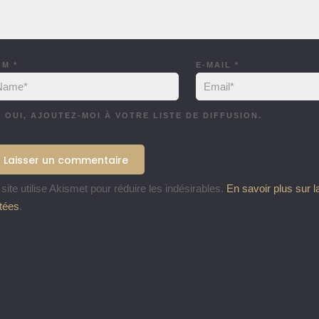
OM
*
E-MAIL
*
OUI, AJOUTEZ-MOI À VOTRE LISTE DE DIFFUSION.
site utilise Akismet pour réduire les indésirables.
En savoir plus sur 
itées
.