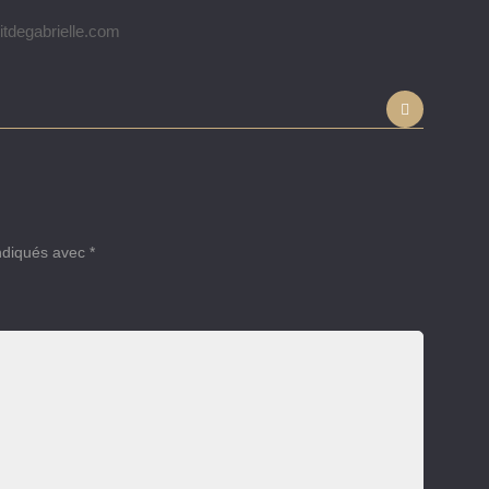
degabrielle.com
indiqués avec
*