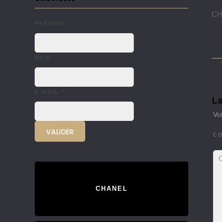
CH
PRÉNOM
NOM
E-MAIL
*
La
Vo
C
CHANEL