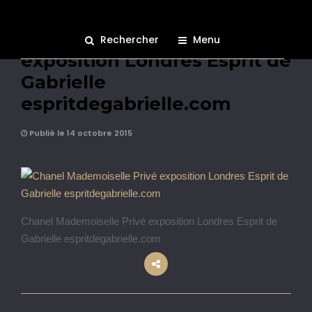
Chanel Mademoiselle Privé
Rechercher
Menu
exposition Londres Esprit de
Gabrielle
espritdegabrielle.com
Publié le 14 octobre 2015
Chanel Mademoiselle Privé exposition Londres Esprit de
Gabrielle espritdegabrielle.com