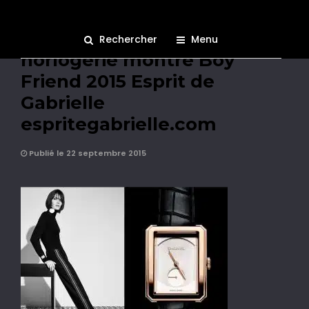
Publicité l’Instant Chanel
Rechercher
Menu
horlogerie montre Boy
Friend 2015 Esprit de
Gabrielle
espritegabrielle.com
Publié le 22 septembre 2015