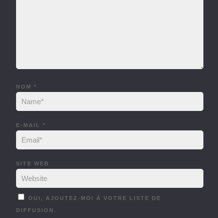
NOM
*
E-MAIL
*
SITE WEB
OUI, AJOUTEZ-MOI À VOTRE LISTE DE
DIFFUSION.