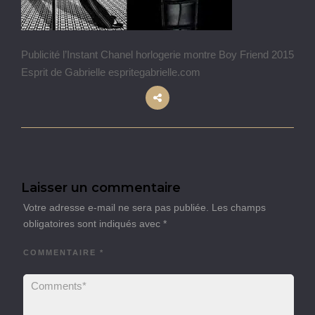
Publicité l’Instant Chanel horlogerie montre Boy Friend 2015
Esprit de Gabrielle espritegabrielle.com
Laisser un commentaire
Votre adresse e-mail ne sera pas publiée.
Les champs
obligatoires sont indiqués avec
*
COMMENTAIRE
*