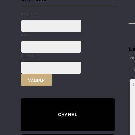
PRÉNOM
NOM
La
E-MAIL
*
Vo
C
CHANEL