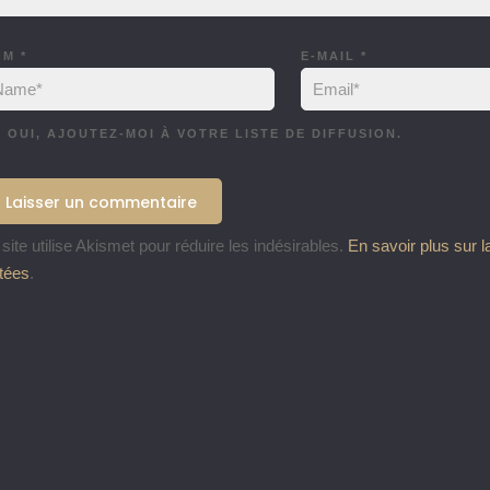
OM
*
E-MAIL
*
OUI, AJOUTEZ-MOI À VOTRE LISTE DE DIFFUSION.
site utilise Akismet pour réduire les indésirables.
En savoir plus sur 
itées
.