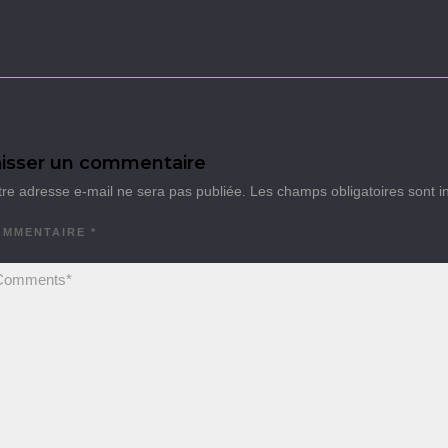
isser un commentaire
tre adresse e-mail ne sera pas publiée.
Les champs obligatoires sont 
OMMENTAIRE
*