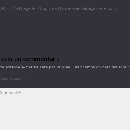
NEL Karl Lagerfeld Esprit de Gabrielle espritdegabrielle.com
isser un commentaire
tre adresse e-mail ne sera pas publiée.
Les champs obligatoires sont 
OMMENTAIRE
*