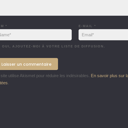
OM
*
E-MAIL
*
OUI, AJOUTEZ-MOI À VOTRE LISTE DE DIFFUSION.
site utilise Akismet pour réduire les indésirables.
En savoir plus sur 
itées
.