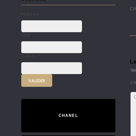
CHA
PRÉNOM
NOM
E-MAIL
*
La
Vo
C
CHANEL