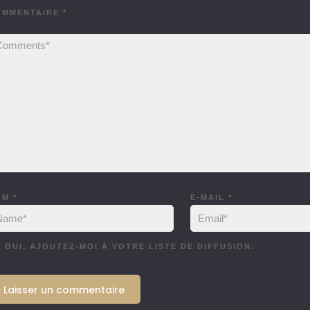
OMMENTAIRE
*
OM
*
E-MAIL
*
OUI, AJOUTEZ-MOI À VOTRE LISTE DE DIFFUSION.