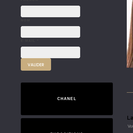
NOM
E-MAIL
*
CHANEL
La
Vo