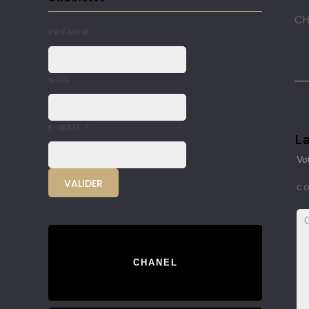
CH
PRÉNOM
NOM
E-MAIL
*
La
Vo
C
CHANEL