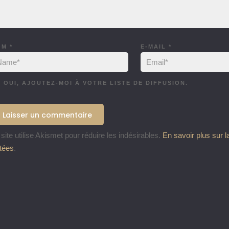
OM
*
E-MAIL
*
OUI, AJOUTEZ-MOI À VOTRE LISTE DE DIFFUSION.
site utilise Akismet pour réduire les indésirables.
En savoir plus sur 
itées
.