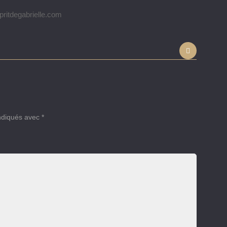
itdegabrielle.com
indiqués avec
*