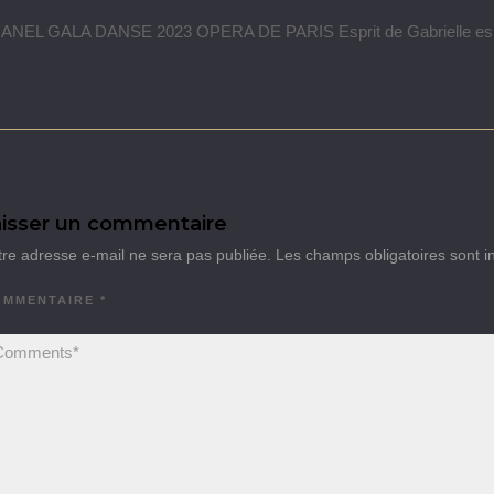
ANEL GALA DANSE 2023 OPERA DE PARIS Esprit de Gabrielle espr
isser un commentaire
tre adresse e-mail ne sera pas publiée.
Les champs obligatoires sont 
OMMENTAIRE
*