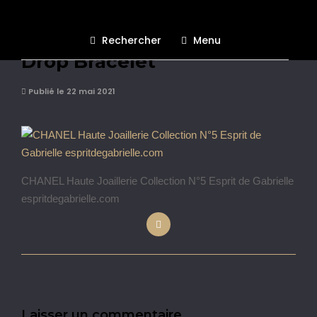
CHANEL Collection N°5 N5
Rechercher
Menu
Drop Bracelet
Publié le 22 mai 2021
CHANEL Haute Joaillerie Collection N°5 Esprit de Gabrielle
espritdegabrielle.com
Laisser un commentaire