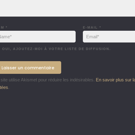
OM
*
E-MAIL
*
OUI, AJOUTEZ-MOI À VOTRE LISTE DE DIFFUSION.
site utilise Akismet pour réduire les indésirables.
En savoir plus sur 
itées
.