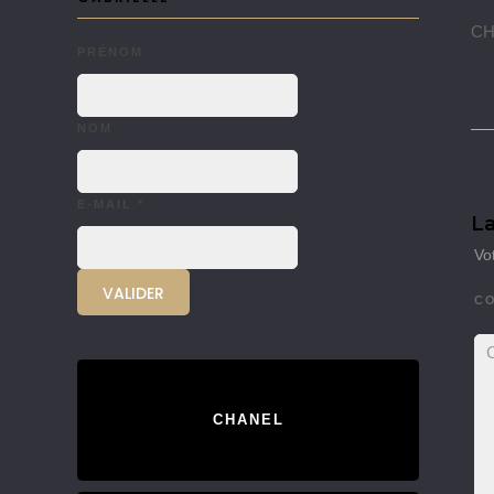
CHA
PRÉNOM
NOM
E-MAIL
*
La
Vo
C
CHANEL