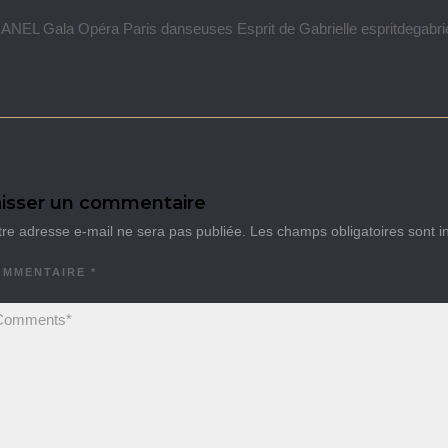
NEL Gala Opéra Paris danseuses Esprit de Gabrielle espritdegabri
isser un commentaire
tre adresse e-mail ne sera pas publiée.
Les champs obligatoires sont 
OMMENTAIRE
*