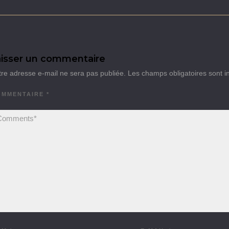
isser un commentaire
tre adresse e-mail ne sera pas publiée.
Les champs obligatoires sont 
OMMENTAIRE
*